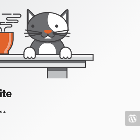
ite
peu.