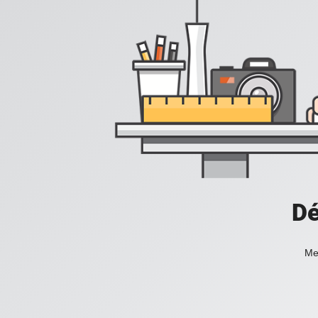
Dé
Mer